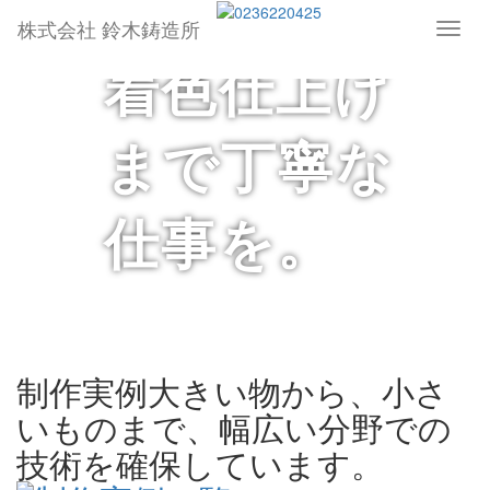
技術で、
株式会社 鈴木鋳造所
Toggl
naviga
着色仕上げ
まで丁寧な
仕事を。
制作実例
大きい物から、小さ
いものまで、幅広い分野での
技術を確保しています。