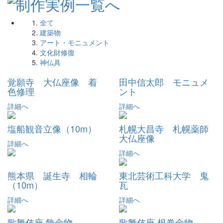
全て
建築物
アート・モニュメント
文化財修復
神仏具
覚願寺 大仏座像 着
田中信太郎 モニュメ
色修理
ント
詳細へ
詳細へ
塩船観音立像（10m）
札幌大昌寺 札幌薬師
大仏座像
詳細へ
詳細へ
熊本県 誕生寺 相輪
東北芸術工科大学 鬼
（10m）
瓦
詳細へ
詳細へ
歌舞伎座 飾金物
歌舞伎座 根巻金物